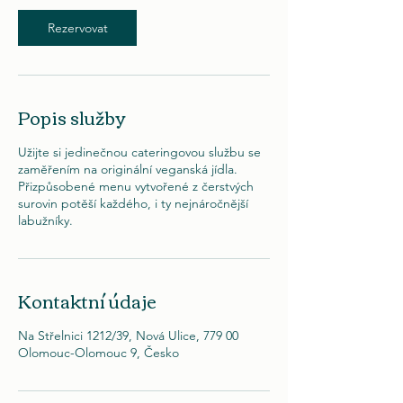
i
Rezervovat
n
Popis služby
Užijte si jedinečnou cateringovou službu se
zaměřením na originální veganská jídla.
Přizpůsobené menu vytvořené z čerstvých
surovin potěší každého, i ty nejnáročnější
labužníky.
Kontaktní údaje
Na Střelnici 1212/39, Nová Ulice, 779 00
Olomouc-Olomouc 9, Česko