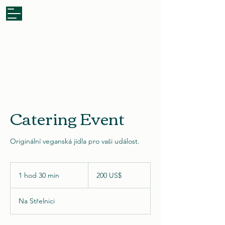
Zaslat poptávku
Catering Event
Originální veganská jídla pro vaši událost.
200
amerických
1 hod 30 min
1
200 US$
dolarů
h
o
Na Střelnici
3
0
m