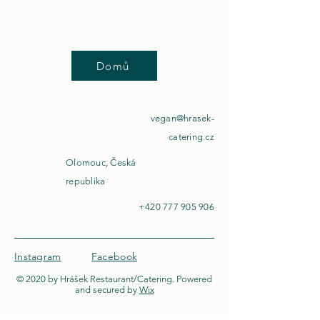
Domů
vegan@hrasek-
catering.cz
Olomouc, Česká
republika
+420 777 905 906
Instagram
Facebook
© 2020 by Hrášek Restaurant/Catering. Powered
and secured by
Wix