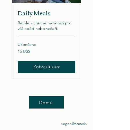
Daily Meals
Rychlé a chutné možnosti pro
váš oběd nebo večeři.
Ukončeno
15
15 US$
amerických
dolarů
Zobrazit kurz
Domů
vegan@hrasek-