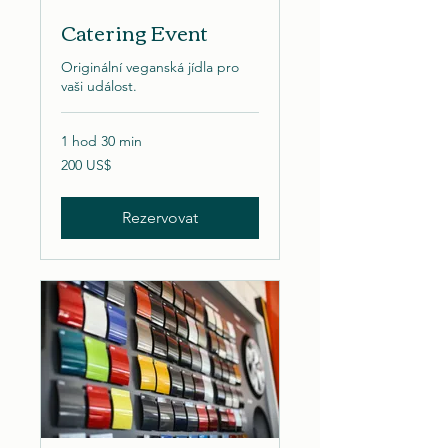
Catering Event
Originální veganská jídla pro
vaši událost.
1 hod 30 min
200
200 US$
amerických
dolarů
Rezervovat