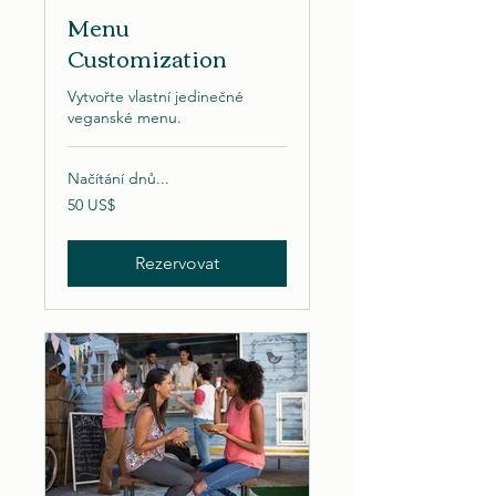
Menu
Customization
Vytvořte vlastní jedinečné
veganské menu.
Načítání dnů...
50
50 US$
amerických
dolarů
Rezervovat