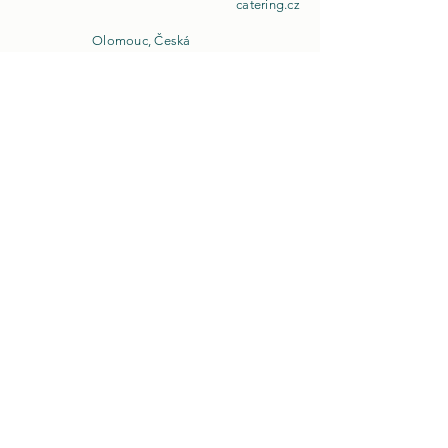
catering.cz
Olomouc, Česká
republika
+420 777 905 906
Instagram
Facebook
© 2020 by Hrášek Restaurant/Catering. Powered
and secured by
Wix