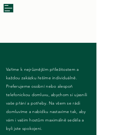
Zaslat poptávku
Vaříme k nejrůznějším příležitostem a
každou zakázku řešíme individuálně.
Preferujeme osobní nebo alespoň
telefonickou domluvu, abychom si ujasnili
vaše přání a potřeby. Na všem se rádi
domluvíme a nabídku nastavíme tak, aby
vám i vašim hostům maximálně seděla a
byli jste spokojeni.