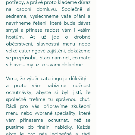
potřeby, a právě proto klademe důraz
na osobní domluvu. Společně si
sedneme, vyslechneme vaše přání a
navrhneme řešení, které bude dávat
smysl a přinese radost vám i vašim
hostům. Ať už jde o drobné
občerstvení, slavnostní menu nebo
velké cateringové zajištění, dokážeme
se přizpůsobit. Stačí nám říct, co máte
v hlavě – my už to s vámi doladíme.
Víme, že výběr cateringu je důležitý –
a proto vám nabízíme možnost
ochutnávky, abyste si byli jistí, že
společně trefíme tu správnou chuť.
Rádi pro vás připravíme zkušební
menu nebo vybrané speciality, které
vám přineseme ochutnat, než se
pustíme do finální nabídky. Každá
akce je pro nás jedinečná a rádi